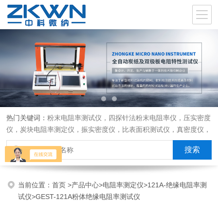
热门关键词：
粉末电阻率测试仪，四探针法粉末电阻率仪，压实密度
仪，炭块电阻率测定仪，振实密度仪，比表面积测试仪，真密度仪，
炭块热膨胀仪，炭块透气率仪，炭块二氧化碳反应测定仪
当前位置：
首页
>
产品中心
>
电阻率测定仪
>
121A-绝缘电阻率测
试仪
>GEST-121A粉体绝缘电阻率测试仪