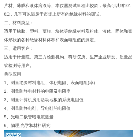
片材、薄膜和液体溶液等。本仪器测试量程比较款，最高可以到101
8Ω，几乎可以满足于市场上所有的绝缘材料的测试。
二、材料类型：
适用于橡胶、塑料、薄膜、块体等绝缘材料及粉体、液体、固体和膏
体形状的各种绝缘材料体积和表面电阻值的测定。
三、适用客户：
适用于计量院、第三方检测机构、科研院所、生产企业研发、质量品
管检测等用户。
典型应用
1、测量绝缘材料电阻、体积电阻、表面电阻(率)
2、测量防静电材料的电阻及电阻率
3、测量计算机房用活动地板的系统电阻值
4、测量防静电鞋、导电鞋的电阻值
5、光电二极管暗电流测量
6、物理,光学和材料研究