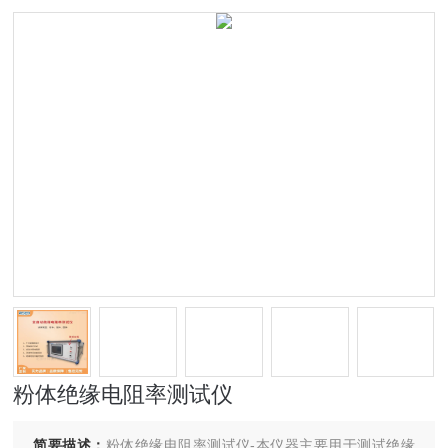
粉体绝缘电阻率测试仪
简要描述：
粉体绝缘电阻率测试仪-本仪器主要用于测试绝缘