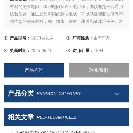
材料的绝缘电阻、体积电阻及表面电阻值，本仪器是一台通用
试验仪器，通过选配不同的测试电极，可以满足和测试所有不
同类型的绝缘材料，如：粉末、片材、薄膜和液体溶液等。本
仪器测试量程比较款，最高可以到1018Ω，几乎可以满足于市
场上所有的绝缘材料的测试。
产品型号：
GEST-121A
厂商性质：
生产厂家
更新时间：
2025-05-10
访 问 量：
1594
产品咨询
联系我们
产品分类
PRODUCT CATEGORY
相关文章
RELATED ARTICLES