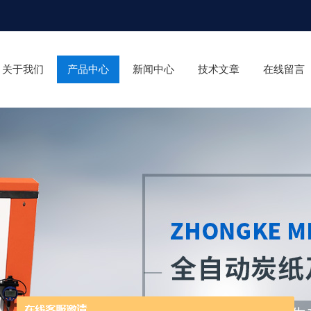
关于我们
产品中心
新闻中心
技术文章
在线留言