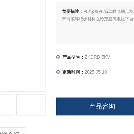
简要描述：
PE/涂覆PE隔离膜电弱
稀薄膜等绝缘材料在给定直流电压下自
产品型号：
ZKDRD-5KV
更新时间：
2025-05-10
产品咨询