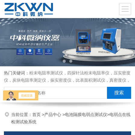
热门关键词：
粉末电阻率测试仪，四探针法粉末电阻率仪，压实密度
仪，炭块电阻率测定仪，振实密度仪，比表面积测试仪，真密度仪，
炭块热膨胀仪，炭块透气率仪，炭块二氧化碳反应测定仪
当前位置：
首页
>
产品中心
>
电池隔膜电弱点测试仪
>
电弱点在线
检测试验系统