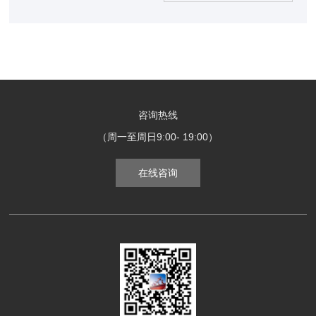
咨询热线
（周一至周日9:00- 19:00）
在线咨询