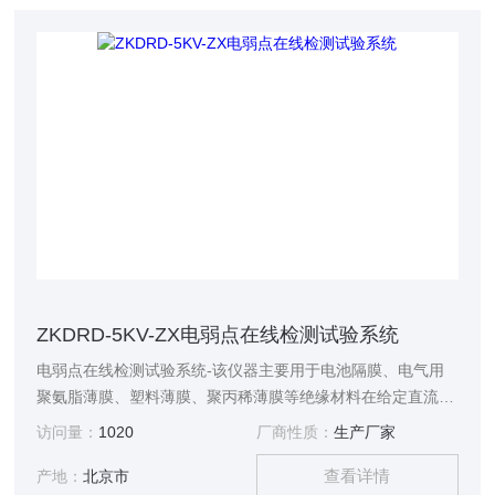
ZKDRD-5KV-ZX电弱点在线检测试验系统
电弱点在线检测试验系统-该仪器主要用于电池隔膜、电气用
聚氨脂薄膜、塑料薄膜、聚丙稀薄膜等绝缘材料在给定直流电
压下自动升压测定每平方米的击穿点数。
访问量：
1020
厂商性质：
生产厂家
查看详情
产地：
北京市