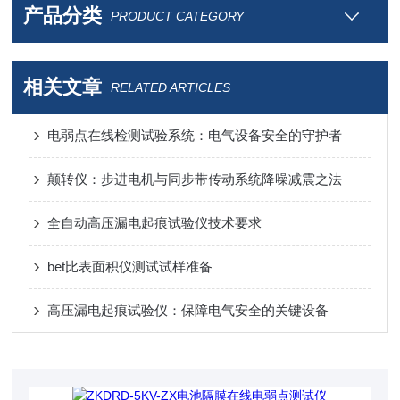
产品分类
PRODUCT CATEGORY
相关文章
RELATED ARTICLES
电弱点在线检测试验系统：电气设备安全的守护者
颠转仪：步进电机与同步带传动系统降噪减震之法
全自动高压漏电起痕试验仪技术要求
bet比表面积仪测试试样准备
高压漏电起痕试验仪：保障电气安全的关键设备