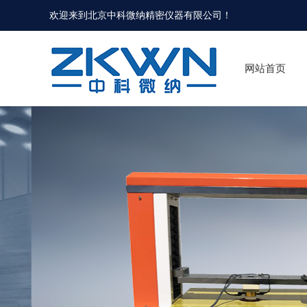
欢迎来到北京中科微纳精密仪器有限公司！
网站首页