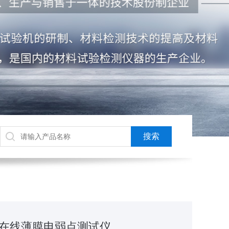
-ZX在线薄膜电弱点测试仪