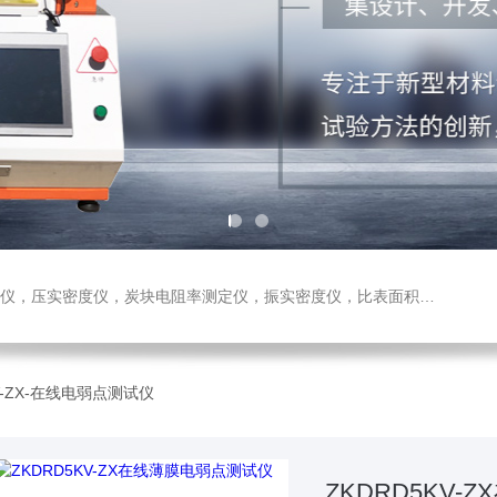
测定仪，振实密度仪，比表面积测试仪，真密度仪，炭块热膨胀仪，炭块透气率仪，炭块二氧化碳反应测定仪
V-ZX-在线电弱点测试仪
ZKDRD5KV