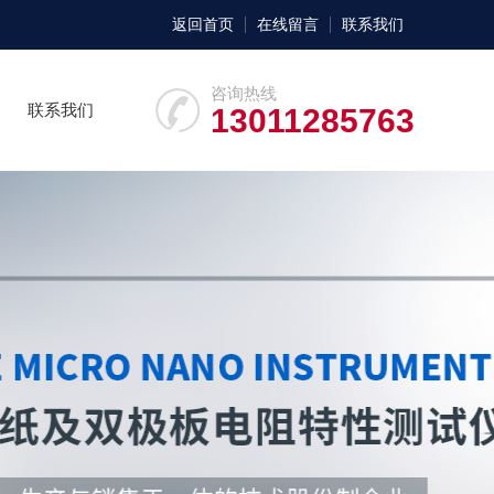
返回首页
在线留言
联系我们
咨询热线
联系我们
13011285763