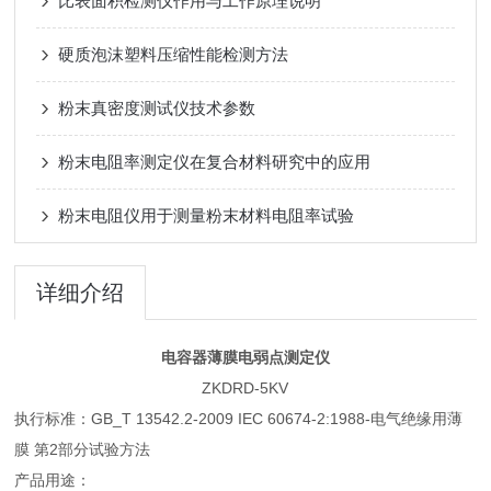
比表面积检测仪作用与工作原理说明
硬质泡沫塑料压缩性能检测方法
粉末真密度测试仪技术参数
粉末电阻率测定仪在复合材料研究中的应用
粉末电阻仪用于测量粉末材料电阻率试验
详细介绍
电容器薄膜电弱点测定仪
ZKDRD-5KV
执行标准：GB_T 13542.2-2009 IEC 60674-2:1988-电气绝缘用薄
膜 第2部分试验方法
产品用途：