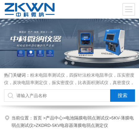
热门关键词：
粉末电阻率测试仪，四探针法粉末电阻率仪，压实密度
仪，炭块电阻率测定仪，振实密度仪，比表面积测试仪，真密度仪，
炭块热膨胀仪，炭块透气率仪，炭块二氧化碳反应测定仪
当前位置：
首页
>
产品中心
>
电池隔膜电弱点测试仪
>
5KV-薄膜电
弱点测试仪
>ZKDRD-5KV电容器薄膜电弱点测定仪