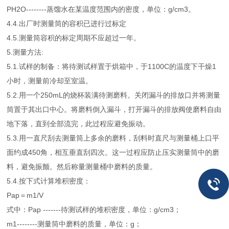
PH2O--------蒸馏水在某温度范围内的密度，单位：g/cm3。
4.4.出厂时测量筒的容积已进行过标定
4.5.测量筒容积的标定周期不应超过一年。
5.测量方法:
5.1.试样的制备：将待测试样置于烘箱中，于1100C的温度下干燥1
小时，测量前冷却至室温。
5.2.用一个250mL的烧杯装满待测磨料。关闭漏斗的排放口并将测量
筒置于其出口中心。将磨料倒入漏斗，打开漏斗的排放阀使磨料自由
地下落，直到全部流完，此过程应避免振动。
5.3.用一直尺刮去测量筒上多余的磨料，刮料时直尺与测量桶上口平
面约成450角，相互垂直刮四次。这一过程应防止压实测量筒中的磨
料，避免振颤。然后称量测量桶中磨料的质量。
5.4.按下式计算堆积密度：
Pap＝m1/V
式中：Pap -------待测试样的堆积密度，单位：g/cm3；
m1--------测量筒中磨料的质量，单位：g；