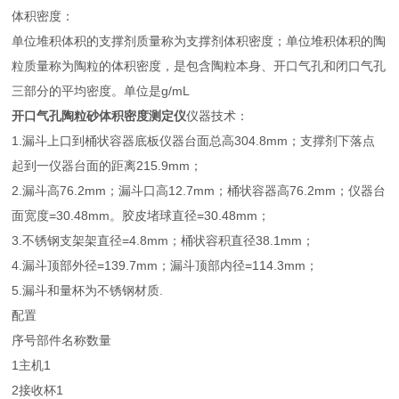
体积密度：
单位堆积体积的支撑剂质量称为支撑剂体积密度；单位堆积体积的陶
粒质量称为陶粒的体积密度，是包含陶粒本身、开口气孔和闭口气孔
三部分的平均密度。单位是g/mL
开口气孔陶粒砂体积密度测定仪
仪器技术：
1.漏斗上口到桶状容器底板仪器台面总高304.8mm；支撑剂下落点
起到一仪器台面的距离215.9mm；
2.漏斗高76.2mm；漏斗口高12.7mm；桶状容器高76.2mm；仪器台
面宽度=30.48mm。胶皮堵球直径=30.48mm；
3.不锈钢支架架直径=4.8mm；桶状容积直径38.1mm；
4.漏斗顶部外径=139.7mm；漏斗顶部内径=114.3mm；
5.漏斗和量杯为不锈钢材质.
配置
序号
部件名称
数量
1
主机
1
2
接收杯
1