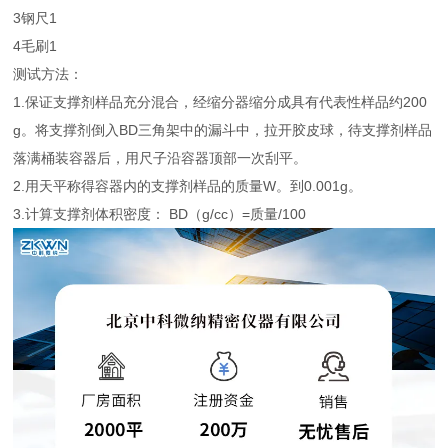
3
钢尺
1
4
毛刷
1
测试方法：
1.保证支撑剂样品充分混合，经缩分器缩分成具有代表性样品约200
g。将支撑剂倒入BD三角架中的漏斗中，拉开胶皮球，待支撑剂样品
落满桶装容器后，用尺子沿容器顶部一次刮平。
2.用天平称得容器内的支撑剂样品的质量W。到0.001g。
3.计算支撑剂体积密度： BD（g/cc）=质量/100