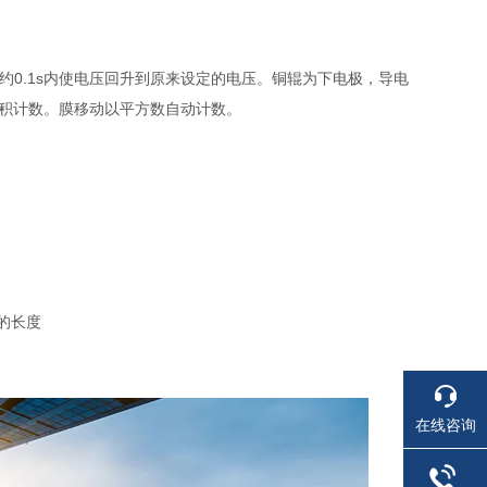
后约0.1s内使电压回升到原来设定的电压。铜辊为下电极，导电
动累积计数。膜移动以平方数自动计数。
的长度
在线咨询