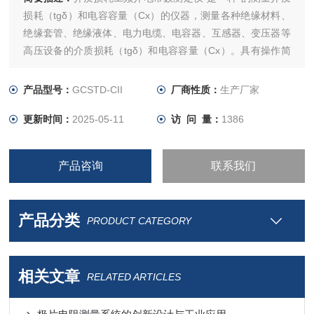
损耗（tgδ）和电容容量（Cx）的仪器，测量各种绝缘材料、
绝缘套管、绝缘液体、电力电缆、电容器、互感器、变压器等
高压设备的介质损耗（tgδ）和电容容量（Cx）。具有操作简
单、中文显示、打印、使用方便、无需换算、自带高压，测试
时间短等优点。
产品型号：
GCSTD-CII
厂商性质：
生产厂家
更新时间：
2025-05-11
访 问 量：
1386
产品咨询
联系我们
产品分类
PRODUCT CATEGORY
相关文章
RELATED ARTICLES