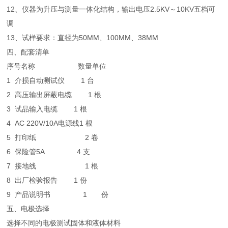
12、仪器为升压与测量一体化结构，输出电压2.5KV～10KV五档可
调
13、试样要求：直径为50MM、100MM、38MM
四、配套清单
序号
名称
数量
单位
1 介损自动测试仪
1
台
2
高压输出屏蔽电缆
1
根
3
试品输入电缆
1
根
4
AC 220V/10A电源线
1
根
5
打印纸
2
卷
6
保险管5A
4
支
7
接地线
1
根
8
出厂检验报告
1
份
9
产品说明书
1 份
五、电极选择
选择不同的电极测试固体和液体材料