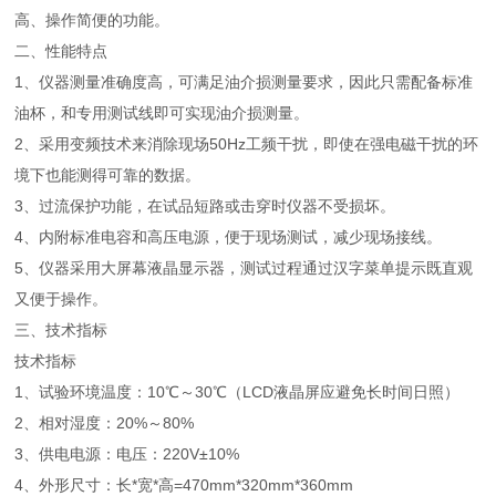
高、操作简便的功能。
二、性能特点
1、仪器测量准确度高，可满足油介损测量要求，因此只需配备标准
油杯，和专用测试线即可实现油介损测量。
2、采用变频技术来消除现场50Hz工频干扰，即使在强电磁干扰的环
境下也能测得可靠的数据。
3、过流保护功能，在试品短路或击穿时仪器不受损坏。
4、内附标准电容和高压电源，便于现场测试，减少现场接线。
5、仪器采用大屏幕液晶显示器，测试过程通过汉字菜单提示既直观
又便于操作。
三、技术指标
技术指标
1、试验环境温度：10℃～30℃（LCD液晶屏应避免长时间日照）
2、相对湿度：20%～80%
3、供电电源：电压：220V±10%
4、外形尺寸：长*宽*高=470mm*320mm*360mm