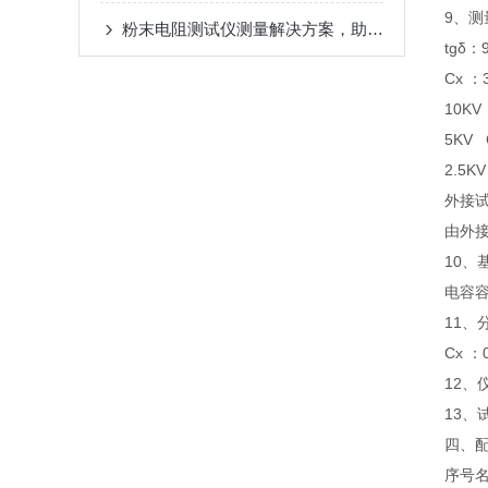
9、
粉末电阻测试仪测量解决方案，助力粉末材料性能分析
tgδ：
Cx ：
10KV
5KV 
2.5K
外接
由外
10、
电容容
11、分
Cx ：0
12、
13、
四、
序号