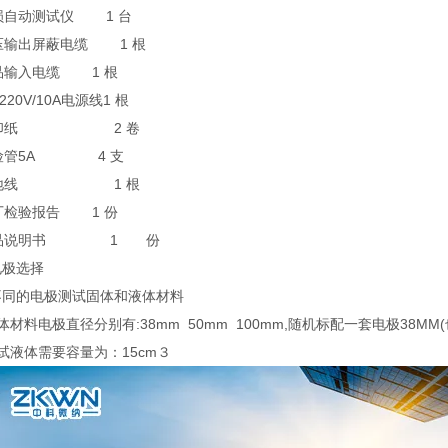
损自动测试仪
1
台
压输出屏蔽电缆
1
根
品输入电缆
1
根
 220V/10A电源线
1
根
印纸
2
卷
管5A
4
支
地线
1
根
厂检验报告
1
份
品说明书
1 份
电极选择
不同的电极测试固体和液体材料
体材料电极直径分别有:38mm 50mm 100mm,随机标配一套电极38M
试液体需要容量为：15cm３