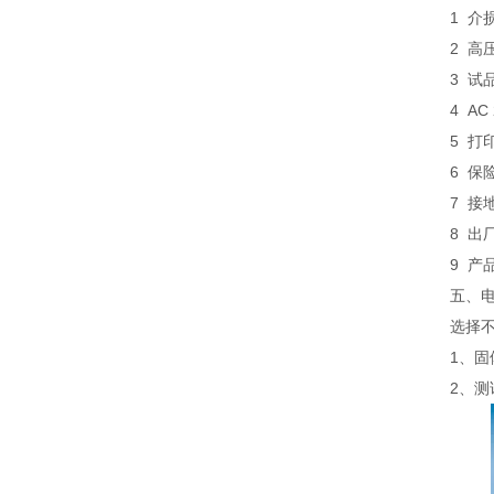
1 介
2
高
3
试
4
AC
5
打
6
保险
7
接
8
出
9
产
五、
选择
1、固
2、测