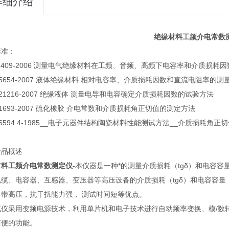
详细介绍
绝缘材料工频介电常数
标准：
T1409-2006 测量电气绝缘材料在工频、音频、高频下电容率和介质损耗
T 5654-2007 液体绝缘材料 相对电容率、介质损耗因数和直流电阻率的测
T 21216-2007 绝缘液体 测量电导和电容确定介质损耗因数的试验方法
T 1693-2007 硫化橡胶 介电常数和介质损耗角正切值的测定方法
T 5594.4-1985__电子元器件结构陶瓷材料性能测试方法__介质损耗角
产品概述
材料工频介电常数测定仪-
本仪器是一种*的测量介质损耗（tgδ）和电容
电缆、电容器、互感器、变压器等高压设备的介质损耗（tgδ）和电容容量
自带高压，抗干扰能力强， 测试时间短等优点。
试仪采用变频电源技术，利用单片机和电子技术进行自动频率变换、模/数
简便的功能。