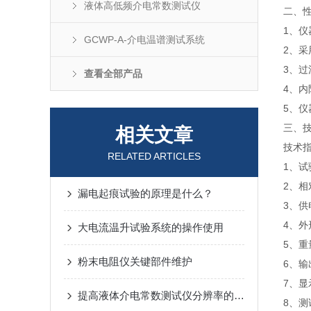
液体高低频介电常数测试仪
二、
1、
GCWP-A-介电温谱测试系统
2、
3、
查看全部产品
4、
5、
三、
相关文章
技术
RELATED ARTICLES
1、试
2、相
漏电起痕试验的原理是什么？
3、供
4、外
大电流温升试验系统的操作使用
5、重
粉末电阻仪关键部件维护
6、输
7、显
提高液体介电常数测试仪分辨率的方法综合探讨
8、