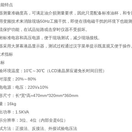
性能特点
仪器测量准确度高，可满足油介损测量要求，因此只需配备标准油杯，和专
采用变频技术来消除现场50Hz工频干扰，即使在强电磁干扰的环境下也能
过流保护功能，在试品短路或击穿时仪器不受损坏。
内附标准电容和高压电源，便于现场测试，减少现场接线。
仪器采用大屏幕液晶显示器，测试过程通过汉字菜单提示既直观又便于操作
技术指标
指标
验环境温度：10℃～30℃（LCD液晶屏应避免长时间日照）
对湿度：20%～80%
电电源：电压：220V±10%
形尺寸：长*宽*高=470mm*320mm*360mm
量：16kg
出功率：1.5KVA
示分辨率：3位、4位（内部全是6位）
测试方法：正接法、反接法、外接试验电压法