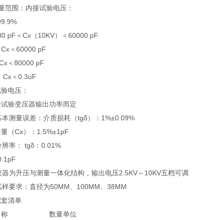
测量范围：内接试验电压：
99.9%
30 pF＜Cx（10KV）＜60000 pF
 Cx＜60000 pF
Cx＜80000 pF
V Cx＜0.3uF
试验电压：
接试验变压器输出功率而定
基本测量误差：介质损耗（tgδ）：1%±0.09%
量（Cx）：1.5%±1pF
辨率： tgδ：0.01%
.1pF
仪器为升压与测量一体化结构，输出电压2.5KV～10KV五档可调
试样要求：直径为50MM、100MM、38MM
配套清单
名称
数量
单位