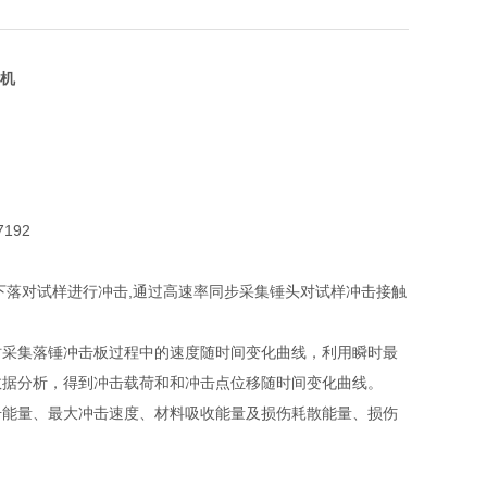
机
7192
下落对试样进行冲击,通过高速率同步采集锤头对试样冲击接触
时采集落锤冲击板过程中的速度随时间变化曲线，利用瞬时最
数据分析，得到冲击载荷和和冲击点位移随时间变化曲线。
击能量、最大冲击速度、材料吸收能量及损伤耗散能量、损伤