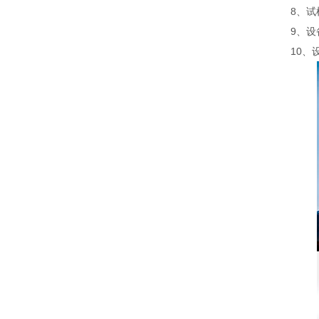
8、试
9、设
10、