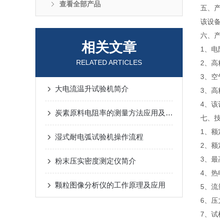
查看全部产品
五、
该设
六、
相关文章
1、
RELATED ARTICLES
2、高
3、
大电流温升试验机简介
3、
4、
炭素原料电阻率的测量方法应用及影响因素
七、
1、额
湿式耐电弧试验机操作流程
2、额
3、最
粉末压实密度测定仪简介
4、热
颗粒图像分析仪的工作原理及应用
5、流
6、压
7、试样