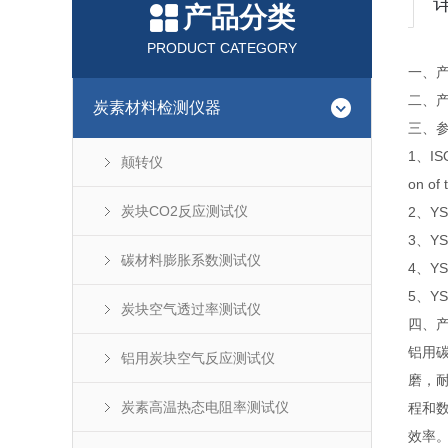
产品分类
PRODUCT CATEGORY
一、
二、产
炭素材料检测仪器
三、
1、ISO
颠转仪
on of 
炭块CO2反应测试仪
2、Y
3、YS
碳材料膨胀系数测试仪
4、Y
5、Y
炭块空气透过率测试仪
四、产
铝用
铝用炭块空气反应测试仪
磨，
炭素高温热态电阻率测试仪
程和
效率