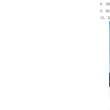
8、试
9、设
10、