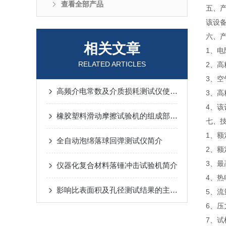
查看全部产品
五、
该设
六、
相关文章
1、
RELATED ARTICLES
2、高
3、
高频介电常数及介质损耗测试仪使用指南
3、
4、
橡胶塑料滑动摩擦试验机的组成部分和使用的详细步骤
七、
1、额
全自动泡绵落球回弹测试仪简介
2、额
3、最
仪器化复合材料落锤冲击试验机简介
4、热
影响比表面积及孔径测试结果的主要因素
5、流
6、压
7、试样