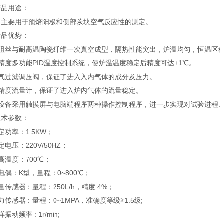
产品用途：
备主要用于预焙阳极和侧部炭块空气反应性的测定。
产品优势：
电阻丝与耐高温陶瓷纤维一次真空成型，隔热性能突出，炉温均匀，恒温区
精度多功能
PID温度控制系统，使炉温温度稳定后精度可达±1℃。
空气过滤调压阀，保证了进入入内气体的成分及压力。
高精度流量计，保证了进入炉内气体的流量稳定。
该设备采用触摸屏与电脑端程序两种操作控制程序，进一步实现对试验进程
技术参数：
定功率：1.5KW；
定电压：220V/50HZ；
高温度：700℃；
电偶：K型，量程：0~800℃；
量传感器：量程：250L/h，精度 4%；
力传感器：量程：0~1MPA，准确度等级≧1.5级;
振动频率 : 1r/min;