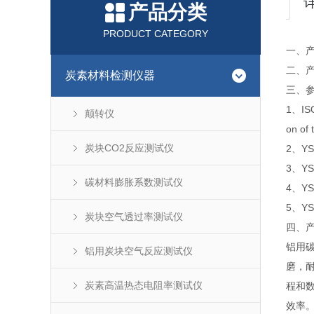
产品分类
PRODUCT CATEGORY
一、
二、产
炭素材料检测仪器
三、
1、ISO
颠转仪
on of 
炭块CO2反应测试仪
2、Y
3、YS
碳材料膨胀系数测试仪
4、Y
5、Y
炭块空气透过率测试仪
四、产
铝用
铝用炭块空气反应测试仪
磨，
炭素高温热态电阻率测试仪
程和
效率