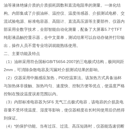
油等液体绝缘介质的介质损耗因数和直流电阻率的测量。一体化结
构。内部集成了介损油杯、温控仪、温度传感器、介损测试电桥、交
流试验电源、标准电容器、高阻计、直流高压源等主要部件。仪器内
部采用全数字技术，全部智能自动化测量，配备了大屏幕5.7寸TFT
纯彩液晶触控显示器，全中文菜单，测试结果可以自动存储并打印输
出，操作人员不需专业培训就能熟练使用。
二、主要功能及特点
（1）油杯采用符合国标GB/T5654-2007的三电极式结构，极间间距
2mm，可消除杂散电容及泻漏对介损测试结果的影响。
（2）仪器采用中频感应加热，PID控温算法。该加热方式具备油杯
与加热体非接触、加热均匀、速度快、控制方便等优点，使温度严格
控制在预设温度误差范围以内。
（3）内部标准电容器为SF6 充气三点极式电容，该电容的介损及电
容量不受环境温度、湿度等影响，使仪器精度在长时间使用后仍然得
到保证。
（4）*的保护功能。当有过压、过流、高压短路时，仪器能迅速切断