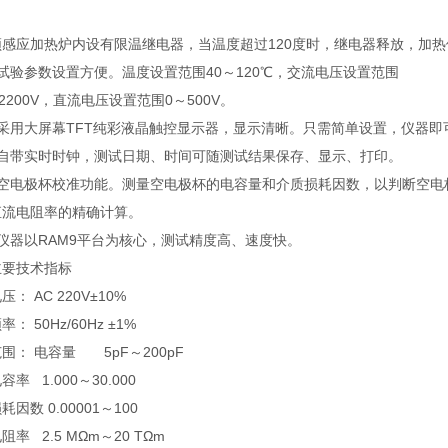
频感应加热炉内设有限温继电器，当温度超过120度时，继电器释放，加热
试验参数设置方便。温度设置范围40～120℃，交流电压设置范围
～2200V，直流电压设置范围0～500V。
）采用大屏幕TFT纯彩液晶触控显示器，显示清晰。只需简单设置，仪器
）自带实时时钟，测试日期、时间可随测试结果保存、显示、打印。
）空电极杯校准功能。测量空电极杯的电容量和介质损耗因数，以判断空电
直流电阻率的精确计算。
仪器以RAM9平台为核心，测试精度高、速度快。
主要技术指标
： AC 220V±10%
： 50Hz/60Hz ±1%
围： 电容量 5pF～200pF
率 1.000～30.000
因数 0.00001～100
阻率 2.5 MΩm～20 TΩm