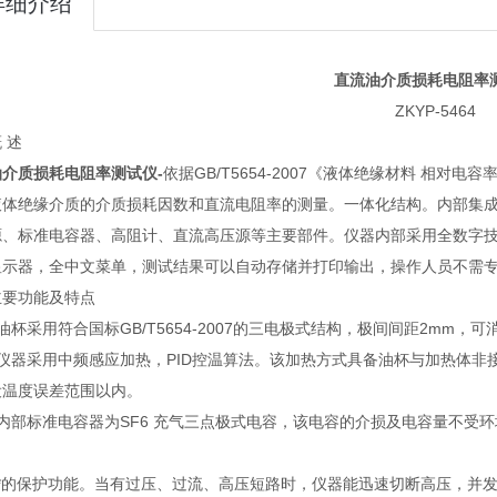
详细介绍
直流油介质损耗电阻率
ZKYP-5464
 述
油介质损耗电阻率测试仪-
依据GB/T5654-2007《液体绝缘材料 相
液体绝缘介质的介质损耗因数和直流电阻率的测量。一体化结构。内部集
源、标准电容器、高阻计、直流高压源等主要部件。仪器内部采用全数字技术
显示器，全中文菜单，测试结果可以自动存储并打印输出，操作人员不需
主要功能及特点
油杯采用符合国标GB/T5654-2007的三电极式结构，极间间距2mm
）仪器采用中频感应加热，PID控温算法。该加热方式具备油杯与加热体
设温度误差范围以内。
）内部标准电容器为SF6 充气三点极式电容，该电容的介损及电容量不受
）*的保护功能。当有过压、过流、高压短路时，仪器能迅速切断高压，并