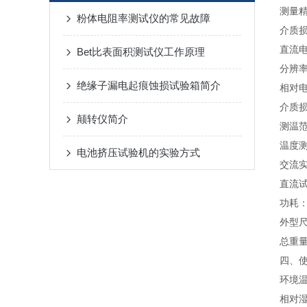
测量精
粉体电阻率测试仪的常见故障
介质损耗
直流电
Bet比表面积测试仪工作原理
分辨率
绝缘子漏电起痕蚀损试验箱简介
相对电
介质损耗
颠转仪简介
测温范
温度测
电池挤压试验机的实验方式
交流实
直流试
功耗：
外型尺
总重量
四、
环境温
相对湿