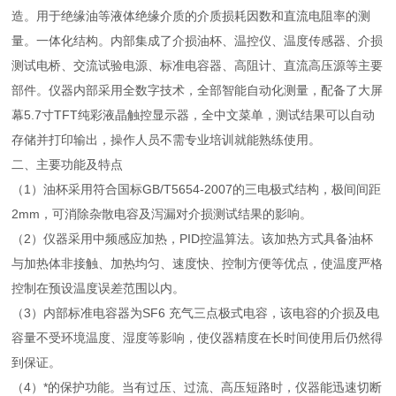
造。用于绝缘油等液体绝缘介质的介质损耗因数和直流电阻率的测
量。一体化结构。内部集成了介损油杯、温控仪、温度传感器、介损
测试电桥、交流试验电源、标准电容器、高阻计、直流高压源等主要
部件。仪器内部采用全数字技术，全部智能自动化测量，配备了大屏
幕5.7寸TFT纯彩液晶触控显示器，全中文菜单，测试结果可以自动
存储并打印输出，操作人员不需专业培训就能熟练使用。
二、主要功能及特点
（1）油杯采用符合国标GB/T5654-2007的三电极式结构，极间间距
2mm，可消除杂散电容及泻漏对介损测试结果的影响。
（2）仪器采用中频感应加热，PID控温算法。该加热方式具备油杯
与加热体非接触、加热均匀、速度快、控制方便等优点，使温度严格
控制在预设温度误差范围以内。
（3）内部标准电容器为SF6 充气三点极式电容，该电容的介损及电
容量不受环境温度、湿度等影响，使仪器精度在长时间使用后仍然得
到保证。
（4）*的保护功能。当有过压、过流、高压短路时，仪器能迅速切断