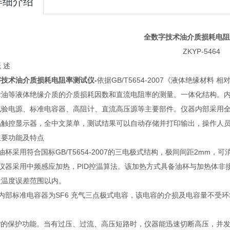
详细介绍
全数字技术油介质损耗电阻
ZKYP-5464
 述
字技术油介质损耗电阻率测试仪-
依据GB/T5654-2007《液体绝缘材
缘油等液体绝缘介质的介质损耗因数和直流电阻率的测量。一体化结构。
试验电源、标准电容器、高阻计、直流高压源等主要部件。仪器内部采用全数
晶触控显示器，全中文菜单，测试结果可以自动存储并打印输出，操作人
主要功能及特点
油杯采用符合国标GB/T5654-2007的三电极式结构，极间间距2mm
）仪器采用中频感应加热，PID控温算法。该加热方式具备油杯与加热体
设温度误差范围以内。
）内部标准电容器为SF6 充气三点极式电容，该电容的介损及电容量不受
）*的保护功能。当有过压、过流、高压短路时，仪器能迅速切断高压，并