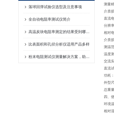
测量精
落球回弹试验仪选型及注意事项
介质损耗
直流电
全自动电阻率测试仪简介
分辨率
高温炭块电阻率测定的结果受到哪些因素影响
相对电
介质损耗
比表面积和孔径分析仪适用产品多样
测温范
温度测
粉末电阻测试仪测量解决方案，助力粉末材料性能分析
交流实
直流试
功耗：
外型尺
总重量
四、
环境温
相对湿