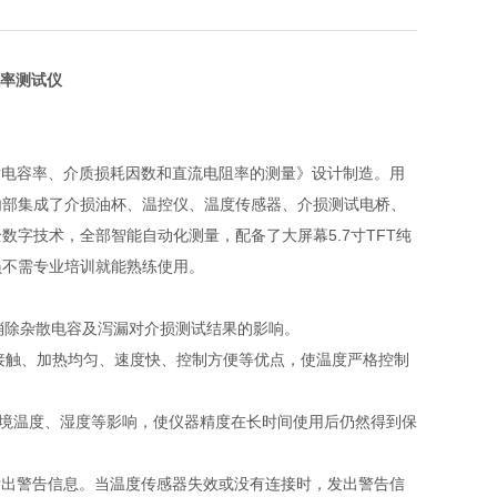
率测试仪
料 相对电容率、介质损耗因数和直流电阻率的测量》设计制造。用
内部集成了介损油杯、温控仪、温度传感器、介损测试电桥、
字技术，全部智能自动化测量，配备了大屏幕5.7寸TFT纯
员不需专业培训就能熟练使用。
，可消除杂散电容及泻漏对介损测试结果的影响。
非接触、加热均匀、速度快、控制方便等优点，使温度严格控制
环境温度、湿度等影响，使仪器精度在长时间使用后仍然得到保
发出警告信息。当温度传感器失效或没有连接时，发出警告信