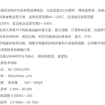
频感应加热炉内设有限温继电器，当温度超过120度时，继电器释放，加热
试验参数设置方便。温度设置范围40～120℃，交流电压设置范围
～2200V，直流电压设置范围0～500V。
）采用大屏幕TFT纯彩液晶触控显示器，显示清晰。只需简单设置，仪器
）自带实时时钟，测试日期、时间可随测试结果保存、显示、打印。
）空电极杯校准功能。测量空电极杯的电容量和介质损耗因数，以判断空电
直流电阻率的精确计算。
仪器以RAM9平台为核心，测试精度高、速度快。
主要技术指标
： AC 220V±10%
： 50Hz/60Hz ±1%
围： 电容量 5pF～200pF
率 1.000～30.000
因数 0.00001～100
阻率 2.5 MΩm～20 TΩm