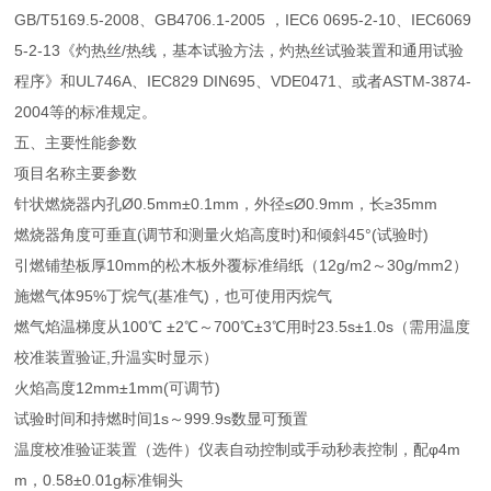
GB/T5169.5-2008、GB4706.1-2005 ，IEC6 0695-2-10、IEC6069
5-2-13《灼热丝/热线，基本试验方法，灼热丝试验装置和通用试验
程序》和UL746A、IEC829 DIN695、VDE0471、或者ASTM-3874-
2004等的标准规定。
五、主要性能参数
项目名称主要参数
针状燃烧器内孔Ø0.5mm±0.1mm，外径≤Ø0.9mm，长≥35mm
燃烧器角度可垂直(调节和测量火焰高度时)和倾斜45°(试验时)
引燃铺垫板厚10mm的松木板外覆标准绢纸（12g/m2～30g/mm2）
施燃气体95%丁烷气(基准气)，也可使用丙烷气
燃气焰温梯度从100℃ ±2℃～700℃±3℃用时23.5s±1.0s（需用温度
校准装置验证,升温实时显示）
火焰高度12mm±1mm(可调节)
试验时间和持燃时间1s～999.9s数显可预置
温度校准验证装置（选件）仪表自动控制或手动秒表控制，配φ4m
m，0.58±0.01g标准铜头