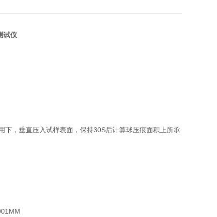
测试仪
用下，垂直压入试样表面，保持30S后计算球压痕面积上所承
01MM