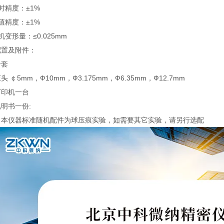
时精度：±1%
值精度：±1%
机变形量：≤0.025mm
配置及附件：
一套
头 ￠5mm，Ф10mm，Ф3.175mm，Ф6.35mm，Ф12.7mm
打印机一台
明书一份:
：本仪器标准随机配件为球压痕实验，如需要其它实验，请另行选配