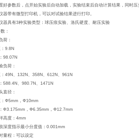
设置好参数后，点开始实验后自动加载，实验结束后自动计算结果，同时压
本仪器带有微型打印机，可以对试验结果进行打印。
本仪器具有3种实验类型：球压痕实验、洛氏硬度、耐压实验
参数：
负荷：
：9.8N
98.07N
验负荷：
：49N、132N、358N、612N、961N
588.4N、980.7N、1471N
头直径：
：Ф5mm，Ф10mm
Ф3.175mm，Ф6.35mm，Ф12.7mm
样高度：4mm
痕深度指示最小分度值：0.001mm
计时量程：可以设定