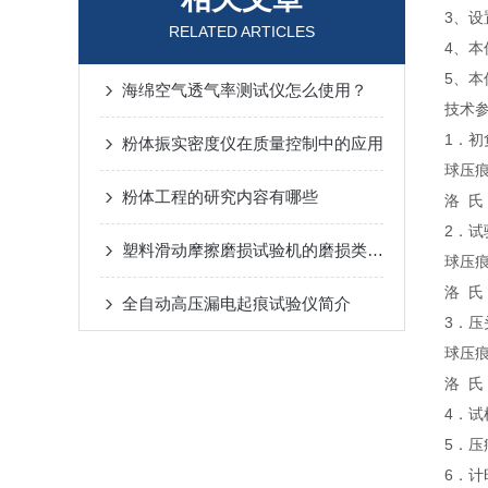
3、
RELATED ARTICLES
4、
5、
海绵空气透气率测试仪怎么使用？
技术
1．初
粉体振实密度仪在质量控制中的应用
球压痕
粉体工程的研究内容有哪些
洛 氏：
2．试
塑料滑动摩擦磨损试验机的磨损类型识别与判断方法
球压痕
洛 氏：
全自动高压漏电起痕试验仪简介
3．压
球压痕
洛 氏：
4．试
5．压
6．