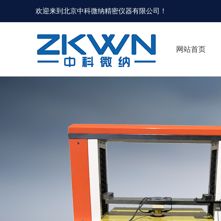
欢迎来到北京中科微纳精密仪器有限公司！
网站首页