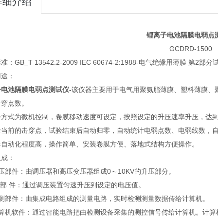
详细介绍
锂离子电池隔膜电弱点
GCDRD-1500
：GB_T 13542.2-2009 IEC 60674-2:1988-电气绝缘用薄膜 第2部
用途：
子电池隔膜电弱点测试仪-
该仪器主要用于电气用聚氨脂薄膜、塑料薄膜、
击穿点数。
器方式为微机控制，卷膜移动速度可设定，按照设定的升压速率升压，达
录当前的击穿点，试验结束后自动归零，自动统计电弱点数、电弱线数，
器自动化程度高，操作简单、安装卷膜方便、落地式结构方便操作。
组成：
压部件：由调压器和高压变压器组成0～10KV的升压部分。
 部 件：通过调压装置匀速升压到设定的电压值。
检测部件：由集成电路组成的测量电路，实时检测测量数据传给计算机。
计算机软件：通过智能电路把由检测设备采集的测控信号传给计算机。计算