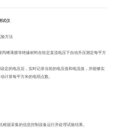
测试仪
分试验方法
聚丙稀薄膜等绝缘材料在给定直流电压下自动升压测定每平方
到设定的电压后，实时记录当前的电压值和电流值，并能够实
自动计算每平方米的电弱点数。
机根据采集的信息控制设备运行并处理试验结果。