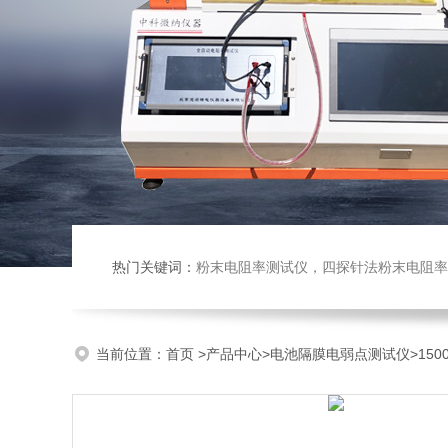
热门关键词：
粉末电阻率测试仪，四探针法粉末电阻率仪，压实密度仪，炭块电阻率
当前位置：
首页
>
产品中心
>
电池隔膜电弱点测试仪
>
15