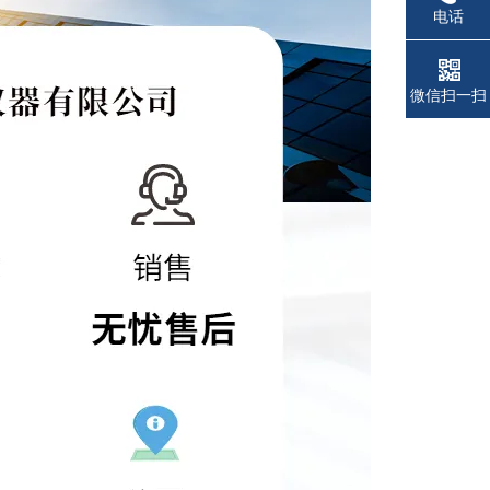
电话
微信扫一扫