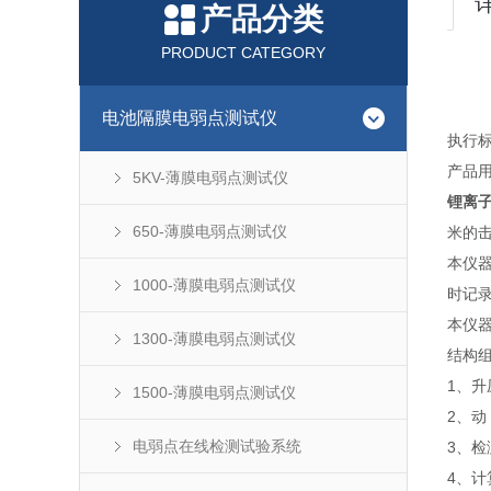
产品分类
PRODUCT CATEGORY
电池隔膜电弱点测试仪
执行标准
产品
5KV-薄膜电弱点测试仪
锂离
650-薄膜电弱点测试仪
米的
本仪
1000-薄膜电弱点测试仪
时记
本仪
1300-薄膜电弱点测试仪
结构
1、升
1500-薄膜电弱点测试仪
2、动
电弱点在线检测试验系统
3、
4、