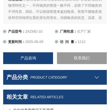
物理特性之一，不同物质的密度一般不同，反映了不同物质的
不同性质，因此，可以根据密度来鉴别物质。密度不随物质形
状和空间地理位置的变化而变化，但因物质的状态、温度、压
强的改变而改变。例如，水的三种状态冰、水、水蒸汽密度不
同；蒸汽锅炉中，同样是水蒸汽，因压强不同，蒸汽密度也不
产品型号：
ZKZMD-10
厂商性质：
生产厂家
同。
更新时间：
2025-05-09
访 问 量：
1212
产品咨询
联系我们
产品分类
PRODUCT CATEGORY
相关文章
RELATED ARTICLES