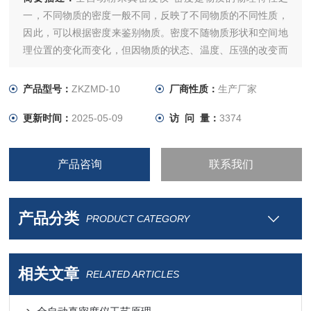
一，不同物质的密度一般不同，反映了不同物质的不同性质，
因此，可以根据密度来鉴别物质。密度不随物质形状和空间地
理位置的变化而变化，但因物质的状态、温度、压强的改变而
改变。
产品型号：
ZKZMD-10
厂商性质：
生产厂家
更新时间：
2025-05-09
访 问 量：
3374
产品咨询
联系我们
产品分类
PRODUCT CATEGORY
相关文章
RELATED ARTICLES