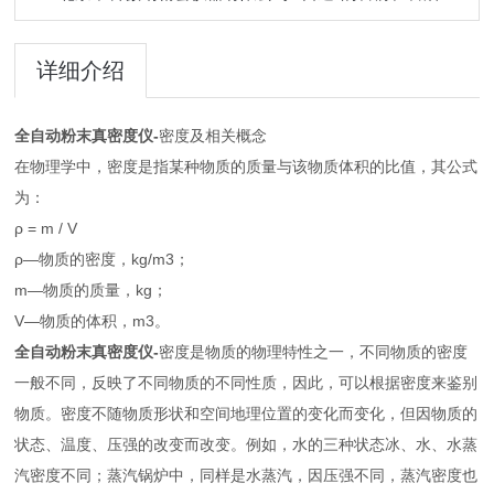
详细介绍
全自动粉末真密度仪
-
密度及相关概念
在物理学中，密度是指某种物质的质量与该物质体积的比值，其公式
为：
ρ = m / V
ρ—物质的密度，kg/m3；
m—物质的质量，kg；
V—物质的体积，m3。
全自动粉末真密度仪-
密度是物质的物理特性之一，不同物质的密度
一般不同，反映了不同物质的不同性质，因此，可以根据密度来鉴别
物质。密度不随物质形状和空间地理位置的变化而变化，但因物质的
状态、温度、压强的改变而改变。例如，水的三种状态冰、水、水蒸
汽密度不同；蒸汽锅炉中，同样是水蒸汽，因压强不同，蒸汽密度也