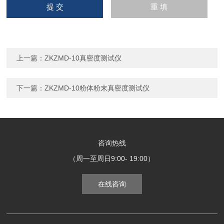
上一篇：
ZKZMD-10真密度测试仪
下一篇：
ZKZMD-10粉体粉末真密度测试仪
咨询热线
（周一至周日9:00- 19:00）
在线咨询