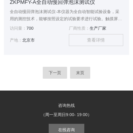
ZKPMFY-A全自动慢回弹泡沫测试仪
全自动慢回弹泡沫测试仪-本仪器为全自动智能试验设备，采
用的测控技术，能够按照设定的试验要求进行试验。触摸屏操
控，试验界面简洁，操控简单，精度准确，是中国测定慢回弹
访问量：
700
厂商性质：
生产厂家
泡沫复原时间测定厂家的设备。
查看详情
产地：
北京市
下一页
末页
咨询热线
（周一至周日9:00- 19:00）
在线咨询