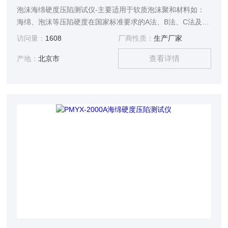
泡沫海绵硬度压陷测试仪-主要适用于软质泡沫聚和材料如：
海绵、泡沫等压陷硬度在国家标准要求的A法、B法、C法及其
它试验条件下对标准尺寸的海绵、泡沫等试样进行标准的测
访问量：
1608
厂商性质：
生产厂家
试，测定海绵、泡沫等材料的凹入硬度指数、凹入硬度特性、
查看详情
凹入硬度检验以及压缩应力的测试。
产地：
北京市