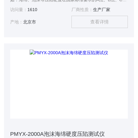
及其它试验条件下对标准尺寸的海绵、泡沫等试样进行标准的
访问量：
1610
厂商性质：
生产厂家
测试，测定海绵、泡沫等材料的凹入硬度指数、凹入硬度特
查看详情
性、凹入硬度检验以及压缩应力的测试。
产地：
北京市
PMYX-2000A泡沫海绵硬度压陷测试仪