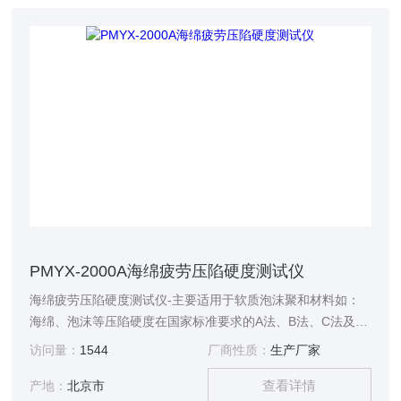
PMYX-2000A海绵疲劳压陷硬度测试仪
海绵疲劳压陷硬度测试仪-主要适用于软质泡沫聚和材料如：
海绵、泡沫等压陷硬度在国家标准要求的A法、B法、C法及其
它试验条件下对标准尺寸的海绵、泡沫等试样进行标准的测
访问量：
1544
厂商性质：
生产厂家
试，测定海绵、泡沫等材料的凹入硬度指数、凹入硬度特性、
查看详情
凹入硬度检验以及压缩应力的测试。
产地：
北京市