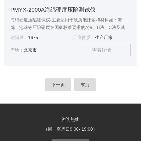
PMYX-2000A海绵硬度压陷测试仪
海绵硬度压陷测试仪-主要适用于软质泡沫聚和材料如：海
绵、泡沫等压陷硬度在国家标准要求的A法、B法、C法及其它
试验条件下对标准尺寸的海绵、泡沫等试样进行标准的测试，
访问量：
1675
厂商性质：
生产厂家
测定海绵、泡沫等材料的凹入硬度指数、凹入硬度特性、凹入
查看详情
硬度检验以及压缩应力的测试。
产地：
北京市
下一页
末页
咨询热线
（周一至周日9:00- 19:00）