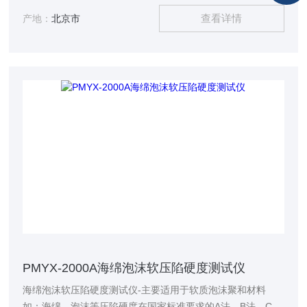
试，测定海绵、泡沫等材料的凹入硬度指数、凹入硬度特性、
查看详情
凹入硬度检验以及压缩应力的测试。
产地：
北京市
PMYX-2000A海绵泡沫软压陷硬度测试仪
海绵泡沫软压陷硬度测试仪-主要适用于软质泡沫聚和材料
如：海绵、泡沫等压陷硬度在国家标准要求的A法、B法、C法