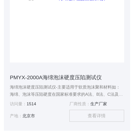
PMYX-2000A海绵泡沫硬度压陷测试仪
海绵泡沫硬度压陷测试仪-主要适用于软质泡沫聚和材料如：
海绵、泡沫等压陷硬度在国家标准要求的A法、B法、C法及其
它试验条件下对标准尺寸的海绵、泡沫等试样进行标准的测
访问量：
1514
厂商性质：
生产厂家
试，测定海绵、泡沫等材料的凹入硬度指数、凹入硬度特性、
查看详情
凹入硬度检验以及压缩应力的测试。
产地：
北京市