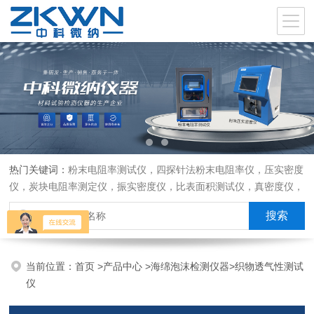
热门关键词：
粉末电阻率测试仪，四探针法粉末电阻率仪，压实密度
仪，炭块电阻率测定仪，振实密度仪，比表面积测试仪，真密度仪，
炭块热膨胀仪，炭块透气率仪，炭块二氧化碳反应测定仪
当前位置：
首页
>
产品中心
>
海绵泡沫检测仪器
>
织物透气性测试
仪