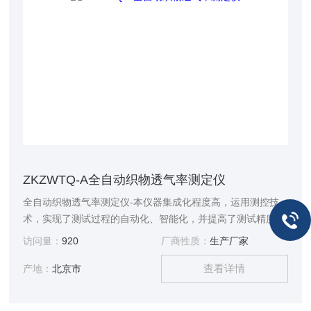
ZKZWTQ-A全自动织物透气率测定仪
全自动织物透气率测定仪-本仪器集成化程度高，运用测控技
术，实现了测试过程的自动化、智能化，并提高了测试精度。
通过10寸触摸屏，整个测试过程一键式操作，操作简单，智能
访问量：
920
厂商性质：
生产厂家
便捷，是各大研究机构、科研院所，质检单位进行海绵透气性
查看详情
测定的仪器。
产地：
北京市