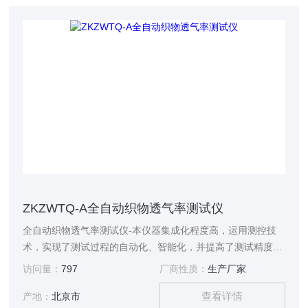
ZKZWTQ-A全自动织物透气率测试仪
全自动织物透气率测试仪-本仪器集成化程度高，运用测控技
术，实现了测试过程的自动化、智能化，并提高了测试精度。
通过10寸触摸屏，整个测试过程一键式操作，操作简单，智能
访问量：
797
厂商性质：
生产厂家
便捷，是各大研究机构、科研院所，质检单位进行海绵透气性
查看详情
测定的仪器。
产地：
北京市