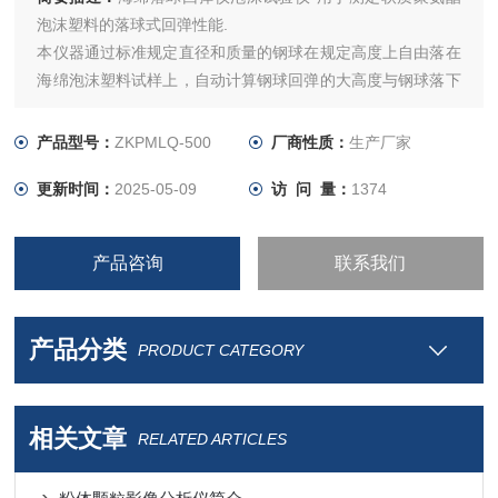
泡沫塑料的落球式回弹性能.
本仪器通过标准规定直径和质量的钢球在规定高度上自由落在
海绵泡沫塑料试样上，自动计算钢球回弹的大高度与钢球落下
高度比值的百分率（既回弹率），以回弹率表示泡沫塑料的回
弹性能。
产品型号：
ZKPMLQ-500
厂商性质：
生产厂家
更新时间：
2025-05-09
访 问 量：
1374
产品咨询
联系我们
产品分类
PRODUCT CATEGORY
相关文章
RELATED ARTICLES