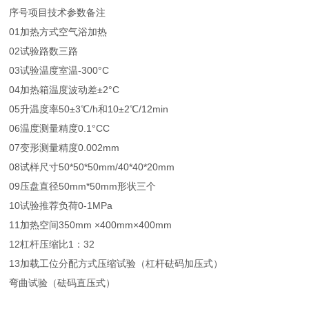
序号
项目
技术参数
备注
01
加热方式
空气浴加热
02
试验路数
三路
03
试验温度
室温-300°C
04
加热箱温度波动差
±2°C
05
升温度率
50±3℃/h和10±2℃/12min
06
温度测量精度
0.1°C
C
07
变形测量精度
0.002mm
08
试样尺寸
50*50*50mm/40*40*20mm
09
压盘直径
50mm*50mm形状三个
10
试验推荐负荷
0-1MPa
11
加热空间
350mm ×400mm×400mm
12
杠杆压缩比
1：32
13
加载工位分配方式
压缩试验（杠杆砝码加压式）
弯曲试验（砝码直压式）