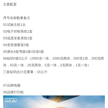
主要配置
序号
名称
数量
备注
01
试验主机
1台
02
电子控制系统
1套
03
温度采集系统
1套
04
变形测量装
3套
05
测头
6套
弯曲3套/压缩3套
06
砝码
3套
5公斤（2000克一块，1000克两块，500克1块，200克两
块，50克一块，20克两块，5克一块，2克两块，1克一块）
三套砝码合计总重量：15公斤
07
品牌电脑
08
品牌打印机