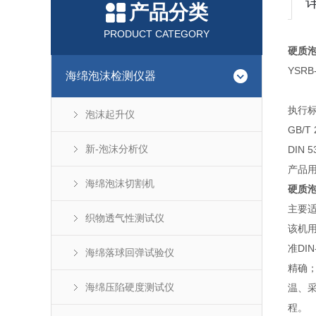
产品分类
PRODUCT CATEGORY
硬质
YSRB
海绵泡沫检测仪器
执行
泡沫起升仪
GB/
新-泡沫分析仪
DIN
产品
海绵泡沫切割机
硬质
主要
织物透气性测试仪
该机
准DI
海绵落球回弹试验仪
精确
海绵压陷硬度测试仪
温、
程。