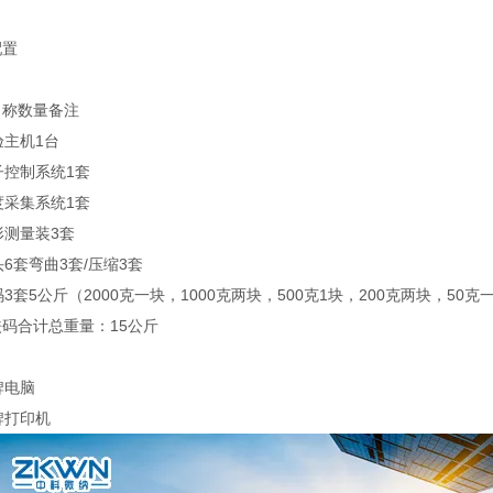
配置
名称
数量
备注
验主机
1台
子控制系统
1套
度采集系统
1套
形测量装
3套
头
6套
弯曲3套/压缩3套
码
3套
5公斤（2000克一块，1000克两块，500克1块，200克两块，5
码合计总重量：15公斤
牌电脑
牌打印机