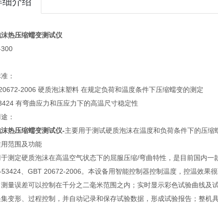
详细介绍
泡沫热压缩蠕变测试仪
-300
标准：
T 20672-2006 硬质泡沫塑料 在规定负荷和温度条件下压缩蠕变的测定
 53424 有弯曲应力和压应力下的高温尺寸稳定性
用途：
泡沫热压缩蠕变测试仪
-
主要用于测试硬质泡沫在温度和负荷条件下的压缩
适用范围及功能
用于测定硬质泡沫在高温空气状态下的屈服压缩/弯曲特性，是目前国内一
N-53424、GBT 20672-2006。本设备用智能控制器控制温度，
；测量误差可以控制在千分之二毫米范围之内；实时显示彩色试验曲线及
采集变形、过程控制，并自动记录和保存试验数据，形成试验报告；整机