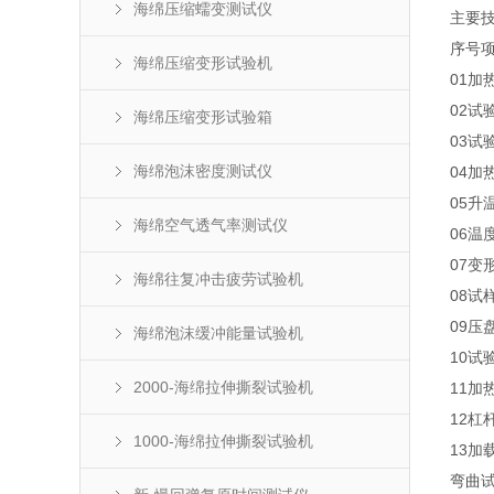
海绵压缩蠕变测试仪
主要
序号
海绵压缩变形试验机
01
加
02
试
海绵压缩变形试验箱
03
试
海绵泡沫密度测试仪
04
加
05
升
海绵空气透气率测试仪
06
温
07
变
海绵往复冲击疲劳试验机
08
试
09
压
海绵泡沫缓冲能量试验机
10
试
2000-海绵拉伸撕裂试验机
11
加
12
杠
1000-海绵拉伸撕裂试验机
13
加
弯曲