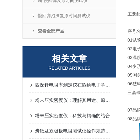
新-慢回弹复原时间测试仪
主要
慢回弹泡沫复原时间测试仪
查看全部产品
序号
01
试
02
电
相关文章
03
温
04
变
RELATED ARTICLES
05
测
06
砝
四探针电阻率测定仪在微纳电子学中的应用
三套砝
粉末压实密度仪：理解其用途、原理与安装使用方法
07
品
粉末压实密度仪：科技与精确的结合
08
品
炭纸及双极板电阻测试仪操作规范和注意事项