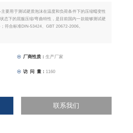
-主要用于测试硬质泡沫在温度和负荷条件下的压缩蠕变性
状态下的屈服压缩/弯曲特性，是目前国内一款能够测试硬
准DIN-53424、GBT 20672-2006。
厂商性质：
生产厂家
访 问 量：
1160
联系我们