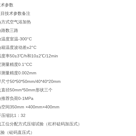
技术参数
项目
技术参数
备注
热方式
空气浴加热
验路数
三路
验温度
室温-300°C
热箱温度波动差
±2°C
温度率
50±3℃/h和10±2℃/12min
度测量精度
0.1°C
C
形测量精度
0.002mm
样尺寸
50*50*50mm/40*40*20mm
盘直径
50mm*50mm形状三个
验推荐负荷
0-1MPa
热空间
350mm ×400mm×400mm
杆压缩比
1：32
载工位分配方式
压缩试验（杠杆砝码加压式）
试验（砝码直压式）