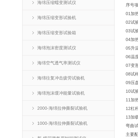
海绵压缩蠕变测试仪
序号
01
加
海绵压缩变形试验机
02
试
03
试
海绵压缩变形试验箱
04
加
海绵泡沫密度测试仪
05
升
06
温
海绵空气透气率测试仪
07
变
08
试
海绵往复冲击疲劳试验机
09
压
10
试
海绵泡沫缓冲能量试验机
11
加
2000-海绵拉伸撕裂试验机
12
杠
13
加
1000-海绵拉伸撕裂试验机
弯曲
主要