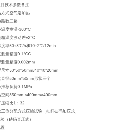
项目
技术参数
备注
热方式
空气浴加热
验路数
三路
验温度
室温-300°C
热箱温度波动差
±2°C
温度率
50±3℃/h和10±2℃/12min
度测量精度
0.1°C
C
形测量精度
0.002mm
样尺寸
50*50*50mm/40*40*20mm
盘直径
50mm*50mm形状三个
验推荐负荷
0-1MPa
热空间
350mm ×400mm×400mm
杆压缩比
1：32
载工位分配方式
压缩试验（杠杆砝码加压式）
试验（砝码直压式）
配置