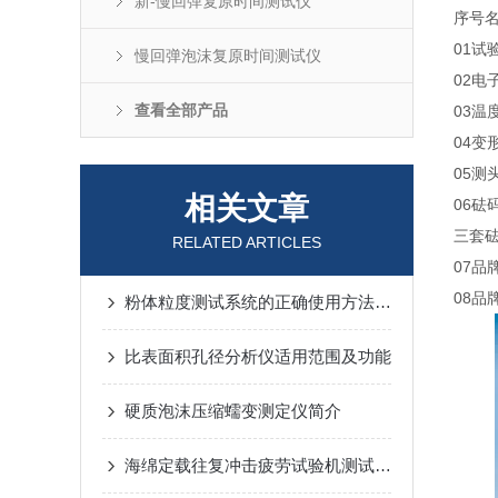
新-慢回弹复原时间测试仪
序号
01
试
慢回弹泡沫复原时间测试仪
02
电
查看全部产品
03
温
04
变
05
测
相关文章
06
砝
三套砝
RELATED ARTICLES
07
品
08
品
粉体粒度测试系统的正确使用方法指南
比表面积孔径分析仪适用范围及功能
硬质泡沫压缩蠕变测定仪简介
海绵定载往复冲击疲劳试验机测试流程优化