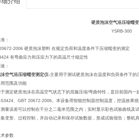
详细介绍
硬质泡沫空气浴压缩蠕变
YSRB-300
标准：
T 20672-2006 硬质泡沫塑料 在规定负荷和温度条件下压缩蠕变的测定
 53424 有弯曲应力和压应力下的高温尺寸稳定性
用途：
泡沫空气浴压缩蠕变测定仪
-
主要用于测试硬质泡沫在温度和负荷条件下的
适用范围及功能
用于测定硬质泡沫在高温空气状态下的屈服压缩/弯曲特性，是目前国内一
N-53424、GBT 20672-2006。本设备用智能控制器控制温度，
；测量误差可以控制在千分之二毫米范围之内；实时显示彩色试验曲线及
采集变形、过程控制，并自动记录和保存试验数据，形成试验报告；整机
技术参数