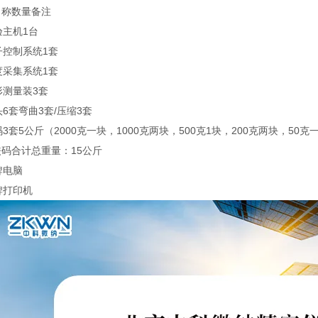
名称
数量
备注
验主机
1台
子控制系统
1套
度采集系统
1套
形测量装
3套
头
6套
弯曲3套/压缩3套
码
3套
5公斤（2000克一块，1000克两块，500克1块，200克两块，5
码合计总重量：15公斤
牌电脑
牌打印机