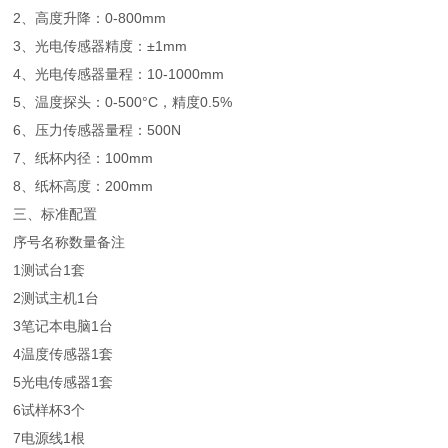
2、高度升降：0-800mm
3、光电传感器精度：±1mm
4、光电传感器量程：10-1000mm
5、温度探头：0-500°C，精度0.5%
6、压力传感器量程：500N
7、纸杯内径：100mm
8、纸杯高度：200mm
三、标准配置
序号
名称
数量
备注
1
测试台
1套
2
测试主机
1台
3
笔记本电脑
1台
4
温度传感器
1套
5
光电传感器
1套
6
试样杯
3个
7
电源线
1根