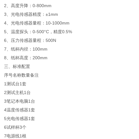
2、高度升降：0-800mm
3、光电传感器精度：±1mm
4、光电传感器量程：10-1000mm
5、温度探头：0-500°C，精度0.5%
6、压力传感器量程：500N
7、纸杯内径：100mm
8、纸杯高度：200mm
三、标准配置
序号
名称
数量
备注
1
测试台
1套
2
测试主机
1台
3
笔记本电脑
1台
4
温度传感器
1套
5
光电传感器
1套
6
试样杯
3个
7
电源线
1根