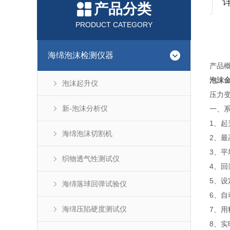
产品分类
PRODUCT CATEGORY
海绵泡沫检测仪器
产品
泡沫
泡沫起升仪
压力
新-泡沫分析仪
一、
1、起
海绵泡沫切割机
2、最
3、平
织物透气性测试仪
4、回
5、
海绵落球回弹试验仪
6、
海绵压陷硬度测试仪
7、
8、