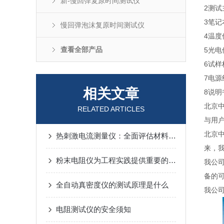
新-慢回弹复原时间测试仪
2
测试
3
笔记
慢回弹泡沫复原时间测试仪
4
温度
查看全部产品
5
光电
6
试样
7
电源
相关文章
8
说明
北京
RELATED ARTICLES
与用
北京
热刺激电流测量仪：全面评估材料热学性质与性能表现的工具
来，
粉末电阻仪为工程实践提供重要的参考和指导
我公
备的
全自动真密度仪的测试原理是什么
我公
电阻测试仪的安全须知