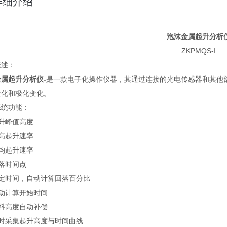
详细介绍
泡沫金属起升分析
ZKPMQS-I
概述：
金属起升分析仪
-
是一款电子化操作仪器，其通过连接的光电传感器和其他
变化和极化变化。
系统功能：
升峰值高度
高起升速率
均起升速率
落时间点
设定时间，自动计算回落百分比
自动计算开始时间
用料高度自动补偿
实时采集起升高度与时间曲线