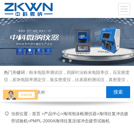
热门关键词：
粉末电阻率测试仪，四探针法粉末电阻率仪，压实密度
仪，炭块电阻率测定仪，振实密度仪，比表面积测试仪，真密度仪，
炭块热膨胀仪，炭块透气率仪，炭块二氧化碳反应测定仪
当前位置：
首页
>
产品中心
>
海绵泡沫检测仪器
>
海绵往复冲击疲
劳试验机
>PMPL-2000A海绵往复压缩冲击疲劳试验机