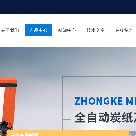
关于我们
产品中心
新闻中心
技术文章
在线留言