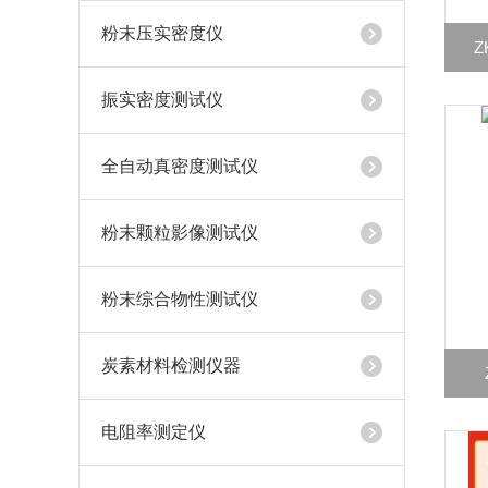
粉末压实密度仪
Z
振实密度测试仪
全自动真密度测试仪
粉末颗粒影像测试仪
粉末综合物性测试仪
炭素材料检测仪器
电阻率测定仪