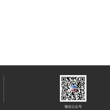
微信公众号