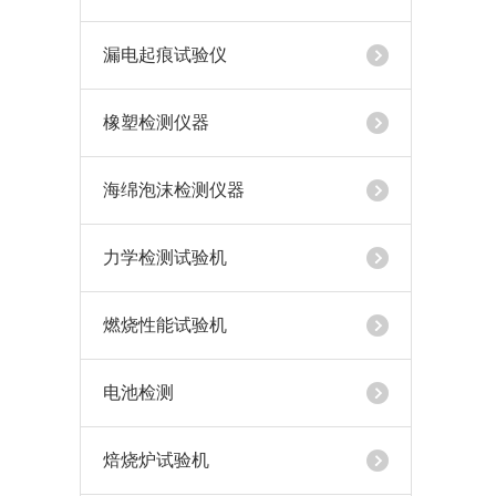
漏电起痕试验仪
橡塑检测仪器
海绵泡沫检测仪器
力学检测试验机
燃烧性能试验机
电池检测
焙烧炉试验机