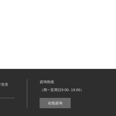
咨询热线
誉资质
（周一至周日9:00- 19:00）
在线咨询