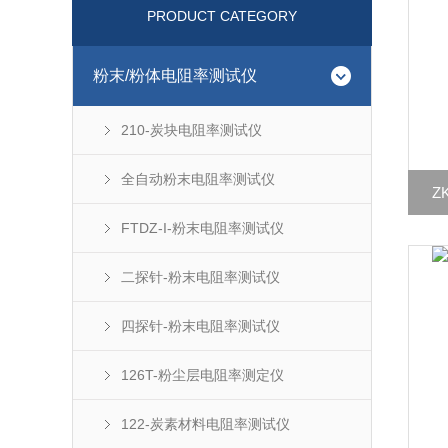
PRODUCT CATEGORY
粉末/粉体电阻率测试仪
210-炭块电阻率测试仪
全自动粉末电阻率测试仪
Z
FTDZ-I-粉末电阻率测试仪
二探针-粉末电阻率测试仪
四探针-粉末电阻率测试仪
126T-粉尘层电阻率测定仪
122-炭素材料电阻率测试仪