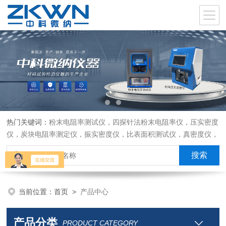
热门关键词：
粉末电阻率测试仪，四探针法粉末电阻率仪，压实密度
仪，炭块电阻率测定仪，振实密度仪，比表面积测试仪，真密度仪，
炭块热膨胀仪，炭块透气率仪，炭块二氧化碳反应测定仪
当前位置：
首页
>
产品中心
产品分类
PRODUCT CATEGORY